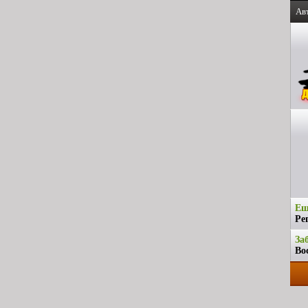
Ав
Ещ
Ре
За
Во