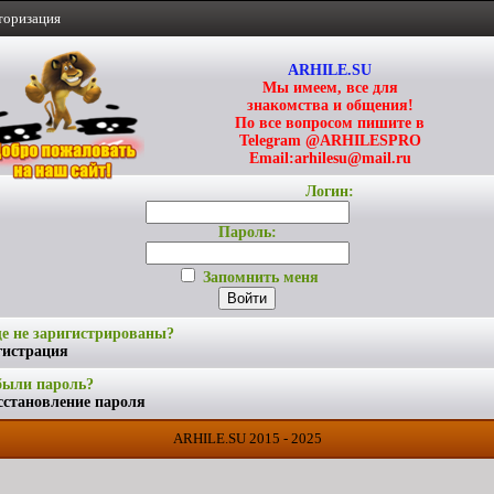
торизация
ARHILE.SU
Мы имеем, все для
знакомства и общения!
По все вопросом пишите в
Telegram @ARHILESPRO
Email:arhilesu@mail.ru
Логин:
Пароль:
Запомнить меня
е не заригистрированы?
гистрация
были пароль?
сстановление пароля
ARHILE.SU 2015 - 2025